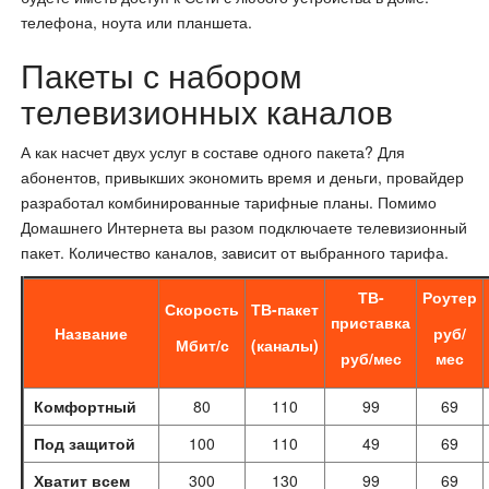
телефона, ноута или планшета.
Пакеты с набором
телевизионных каналов
А как насчет двух услуг в составе одного пакета? Для
абонентов, привыкших экономить время и деньги, провайдер
разработал комбинированные тарифные планы. Помимо
Домашнего Интернета вы разом подключаете телевизионный
пакет. Количество каналов, зависит от выбранного тарифа.
ТВ-
Роутер
Скорость
ТВ-пакет
приставка
Название
руб/
Мбит/с
(каналы)
руб/мес
мес
Комфортный
80
110
99
69
Под защитой
100
110
49
69
Хватит всем
300
130
99
69