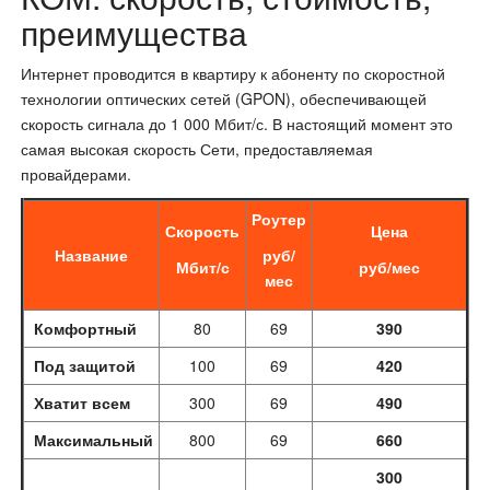
преимущества
Интернет проводится в квартиру к абоненту по скоростной
технологии оптических сетей (GPON), обеспечивающей
скорость сигнала до 1 000 Мбит/с. В настоящий момент это
самая высокая скорость Сети, предоставляемая
провайдерами.
Роутер
Скорость
Цена
Название
руб/
Мбит/с
руб/мес
мес
Комфортный
80
69
390
Под защитой
100
69
420
Хватит всем
300
69
490
Максимальный
800
69
660
300